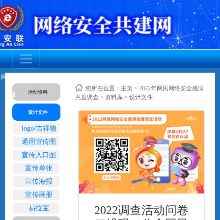
网安联党
调查活动
网安联活
成员动态
资质认证
标准规范
人才培养
您所在位置：
主页
>
2022年网民网络安全感满
活动资料
建
动
意度调查
>
资料库
> 设计文件
设计文件
logo/吉祥物
通用宣传图
宣传入口图
宣传单张
宣传海报
宣传画册
2022调查活动问卷
易拉宝