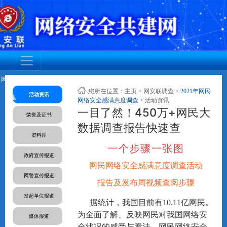
网安联党
调查活动
网安联活
成员动态
资质认证
标准规范
人才培养
您所在位置：
主页
>
网安联调查
>
2021年网民
活动资讯
建
动
网络安全感满意度调查
> 活动资讯
一目了然！450万+网民大
荣誉及证书
数据调查报告快速查
资料库
一个步骤一张图
政府宣传报道
网民网络安全感满意度调查活动
网警宣传报道
报告及发布周视频查阅步骤
发起单位报道
据统计，我国目前有10.11亿网民。
为全面了解、反映网民对我国网络安
媒体报道
全状况的感受与看法，网民网络安全