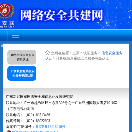
网安联党
调查活动
网安联活
成员动态
资质认证
标准规范
人才培养
您所在位置：
主页
>
认证服务
>
信息安全服务
网络空间安全服务
建
动
认证
> 计算机信息系统安全服务等级认证
资质认证
计算机信息系统安
全服务等级认证
广东新兴国家网络安全和信息化发展研究院
联系地址：广州市越秀区环市东路326号之一广东亚洲国际大酒店1910室
（广东电视台对面）
联系电话：（020）83713466
传真号码：（020）83922603
备案/许可证编号：
粤ICP备18118910号