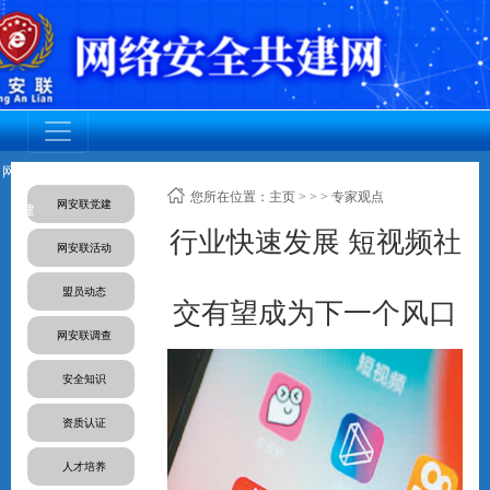
网安联党
调查活动
网安联活
成员动态
资质认证
标准规范
人才培养
您所在位置：
主页
>
>
> 专家观点
网安联党建
建
动
行业快速发展 短视频社
网安联活动
盟员动态
交有望成为下一个风口
网安联调查
安全知识
资质认证
人才培养