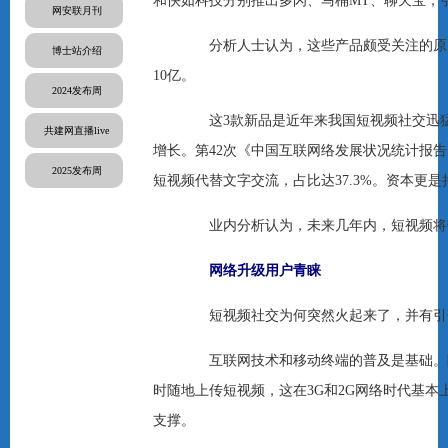
和快如科技分别推出多闪、马桶MT、聊天宝，
网安联月刊
分析人士认为，这些产品颇受关注的原因
博士站介绍
10亿。
2024发布周
这3款新品是近年来我国短视频社交迅猛发
共建网直播live
增长。第42次《中国互联网络发展状况统计报告
2025发布周
短视频代替文字交流，占比达37.3%。资本更是
业内分析认为，未来几年内，短视频将带
网络升级用户青睐
短视频社交为何突然火起来了，并有引
互联网技术和移动终端的普及是基础。随
时随地上传短视频，这在3G和2G网络时代基
支撑。