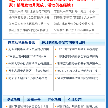
家！部署发动月完成，活动仍在继续！
志愿风采第1期 | 理发剪与二维码：呼伦贝尔18名志愿者做公益的一天
志愿风采第2期 | 每天先定一个小目标——揭阳市民生志愿服务队的...
全网同频共振：2026网民网络安全感满意度调查活动持续升温
网安联“好声音”第2期！八方来声，一起为2026调查活动打call！
筑牢国家安全人民防线，从一次关注开始
简讯 | 北京网络空间安全协会流动联合党支部在2026“网安联·中国...
简讯 | 北京网络空间安全协会流动联合党支部发出通知要求协会党员...
登峰榜排名出炉！2026网络安全科普大赛最终总排名阶段今日争锋！
调查活动最新资讯
2021调查报告发布周视频回顾
超五成网络从业人员点赞政府网安监管力度 《等级保护实施与企业合规专题报告》压轴发布
《2021广东网民网络安全感满意度调查报告》出炉 中国工程院院士方滨兴权威发布 广东网民安全感满意度逐年上升
“网安之友•中国行”2022网民网络安全感满意度调查专家调研活动首站（揭阳）圆满成功
《网民网络购物安全权益保护满意度专题调查报告》重磅发布 超五成网购者给出“满意”评价
全国大型公益调查活动如何组织开展？有份宝藏攻略等您查收！
调查活动组委会召开专家座谈会 全国调研活动即将展开
网安志愿者进社区，搭建知识科普“连心桥”
新权益！2022调查活动发起／支持单位征集启动
向未来！站在470万份答卷的肩膀上再出发
复旦大学网络空间国际治理研究基地主任沈逸到访网安联秘书处 洽谈调查活动合作
盟员动态
通知公告
行业动态
企业动态
贵阳市信息网络安全协会│《贵阳新闻联播》新闻报道
揭阳协会开展关爱留守困境儿童活动 科普网络安全知识