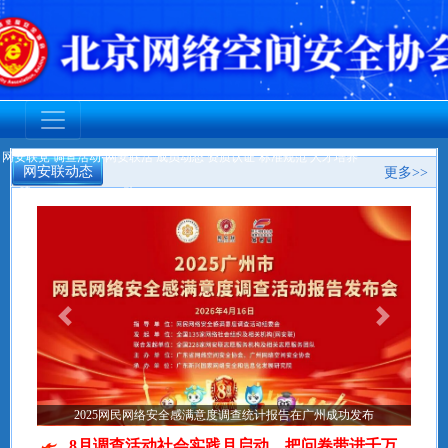
网安联党
调查活动
网安联活
成员动态
资质认证
标准规范
人才培养
网安联动态
更多>>
建
动
2025网民网络安全感满意度调查统计报告在广州成功发布
8月调查活动社会实践月启动，把问卷带进千万