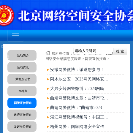
网安联党
调查活动
网安联活
成员动态
资质认证
标准规范
人才培养
您所在位置：
主页
>
网安联调查
>
2023年网民
活动简介
建
动
网络安全感满意度调查
>
网警宣传报道
>
活动资讯
安徽网警微博：诚邀您参与！2023网民网络安全感满意度调查问卷正式上线！（答题有奖）
阿木尔公安：2023网民网络安全感满意度调查活动样本采集工作启动
荣誉及证书
大兴安岭网警微博：2023网民网络安全感满意度调查活动样本采集工作启动
资料库
曲靖网警微博文章：曲靖市“2023全国网民网络安全感满意度调查活动”圆满收官
网警宣传报道
曲靖网警微博：“曲靖市2023全国网民网络安全感满意度调查活动”圆满收官
政府宣传报道
湛江网警微博视频号：中国工程院院士沈昌祥呼吁视频
梧州网警：国家网络安全宣传周│2023网民网络安全感满意度调查活动，期待您的参与！
发起单位报道