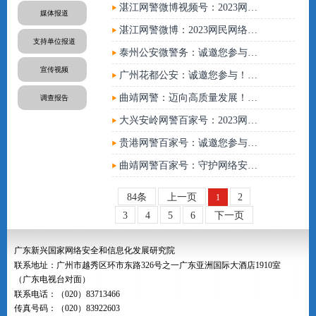
湛江网警微博视频号：2023网民网络安全感满意度调查活动开始了，湛江网警期待您的参与
媒体报道
湛江网警微博：2023网民网络安全感满意度调查活动开始了，湛江网警期待您的参与。
支持单位报道
泰州公安微警务：诚邀您参与！2023网民网络安全感满意度调查问卷正式上线！（答题有奖）
宣传视频
广州花都公安：诚邀您参与！2023网民网络安全感满意度调查问卷正式上线！
曲靖网警：迈向高质量发展！“2023网民网络安全感满意度调查活动”网民意见综合采集工作胜利收官
调查报告
大兴安岭网警百家号：2023网民网络安全感满意度调查活动样本采集工作启动
贵港网警百家号：诚邀您参与2023年网民网络安全感满意度调查
曲靖网警百家号：守护网络安全，与您同行｜曲靖市“2023全国网民网络安全感满意度调查活动”网民意见综合采集工作圆满收官
84条
上一页
2
1
3
4
5
6
下一页
广东新兴国家网络安全和信息化发展研究院
联系地址：广州市越秀区环市东路326号之一广东亚洲国际大酒店1910室
（广东电视台对面）
联系电话：（020）83713466
传真号码：（020）83922603