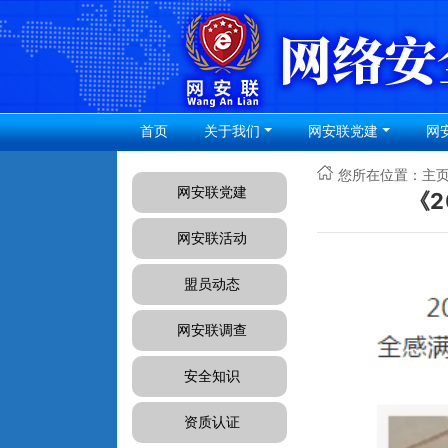
首页
关于我们
网安联党建
网
您所在位置：
主
网安联党建
《
网安联活动
盟员动态
网安联调查
安全知识
资质认证