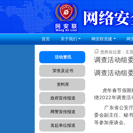
首页
关于我们
网安联党建
网
您所在位置：
主
活动资讯
调查活动组
荣誉及证书
调查活动组
资料库
虎年春节假期刚
绕2022年调查
政府宣传报道
广东省公安
网警宣传报道
委会副主任、秘
等参加座谈会。
发起单位报道