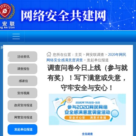
网安联党
调查活动
网安联活
成员动态
资质认证
标准规范
人才培养
您所在位置：
主页
>
网安联调查
>
2020年网民
活动资讯
建
动
网络安全感满意度调查
> 发起单位报道
调查问卷今日上线（参与就
调查报告
有奖）！写下满意或失意，
感谢信
守牢安全与安心！
宣传视频
政府宣传报道
网警宣传报道
发起单位报道